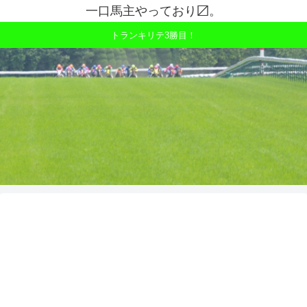
一口馬主やっており〼。
トランキリテ3勝目！