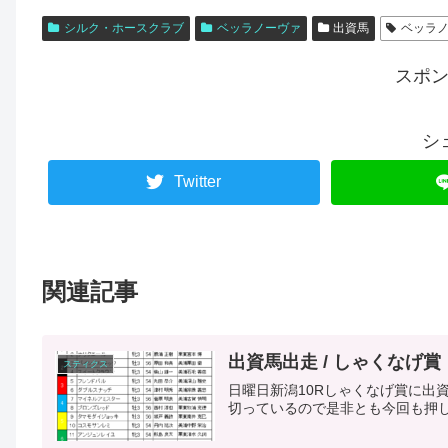
シルク・ホースクラブ
ベッラノーヴァ
出資馬
ベッラ
スポ
シ
Twitter
関連記事
出資馬出走 / しゃくなげ賞
スティクス
日曜日新潟10Rしゃくなげ賞に出
切っているので是非とも今回も押