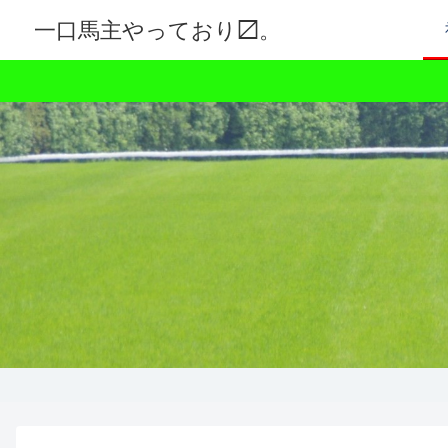
一口馬主やっており〼。