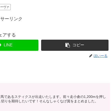
ノーヴァ
ンサーリンク
ェアする
LINE
コピー
ほいーる
資馬であるスティクスが出走いたします。前々走小倉の1,200mを押し
し切りを期待したいです！そんなしゃくなげ賞をまとめました。