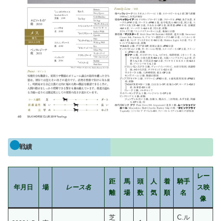
戦績
レー
距
馬
頭
人
着
騎手
年月日
場
レース名
ス映
離
場
数
気
順
名
像
芝
C.ル