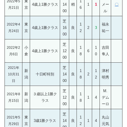
東
1
2022年5
4歳上1勝クラス
14
稍
1
1
メー
〇
京
6
月21日
00
ル
芝
東
1
福永
2022年4
4歳上1勝クラス
16
良
2
3
京
2
祐一
月24日
00
芝
小
1
1
吉田
2022年2
4歳上1勝クラス
12
良
6
倉
8
0
隼人
月6日
00
芝
2021年
新
1
1
津村
十日町特別
14
良
2
10月31
潟
8
2
明秀
00
日
芝
M.
新
３歳以上1勝ク
1
2021年8
12
良
1
4
デム
潟
ラス
8
月15日
00
ーロ
芝
東
1
丸山
2021年5
3歳1勝クラス
14
良
1
4
京
2
元気
月29日