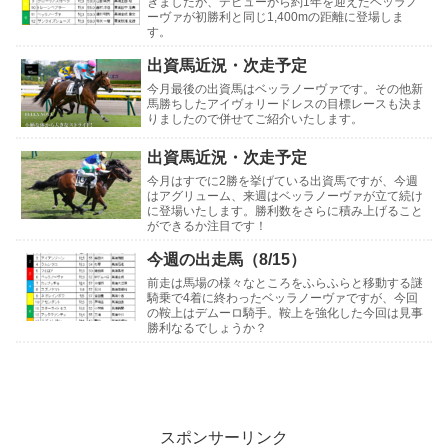
きましたが、デビューから約1年を迎えたベッラノ
ーヴァが初勝利と同じ1,400mの距離に登場しま
す。
出資馬近況・次走予定
今月最後の出資馬はベッラノーヴァです。その他新
馬勝ちしたアイヴォリードレスの目標レースも決ま
りましたので併せてご紹介いたします。
出資馬近況・次走予定
今月はすでに2勝を挙げている出資馬ですが、今週
はアグリューム、来週はベッラノーヴァが立て続け
に登場いたします。勝利数をさらに積み上げること
ができるか注目です！
今週の出走馬（8/15）
前走は馬場の様々なところをふらふらと移動する謎
騎乗で4着に終わったベッラノーヴァですが、今回
の鞍上はデムーロ騎手。鞍上を強化した今回は見事
勝利なるでしょうか？
スポンサーリンク