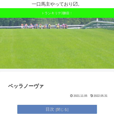
一口馬主やっており〼。
トランキリテ3勝目！
ベッラノーヴァ
2021.11.05
2022.05.31
目次