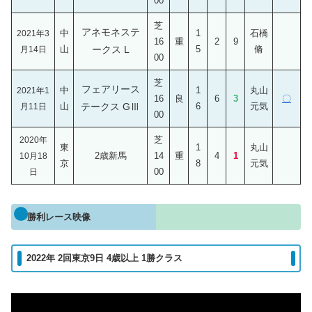
00
芝
アネモネステ
中
1
石橋
2021年3
16
重
2
9
山
ークス L
5
脩
月14日
00
芝
フェアリース
中
1
丸山
2021年1
16
良
6
3
〇
山
テークス GⅢ
6
元気
月11日
00
芝
2020年
東
1
丸山
2歳新馬
14
重
4
1
10月18
京
8
元気
00
日
勝利レース映像
2022年 2回東京9日 4歳以上 1勝クラス