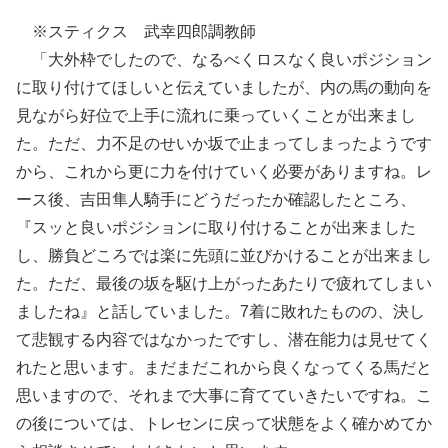
※スティクス 武幸四郎調教師
「大外枠でしたので、なるべくロスなく良いポジション
に取り付けてほしいと伝えていましたが、内の馬の動向を
見ながら好位で上手に流れに乗っていくことが出来まし
た。ただ、力不足のせいか坂で止まってしまったようです
から、これから更に力を付けていく必要がありますね。レ
ース後、吉田隼人騎手にどうだったか確認したところ、
『スッと良いポジションに取り付けることが出来ました
し、勝負どころでは楽に先頭に並びかけることが出来まし
た。ただ、最後の坂を駆け上がったあたりで疲れてしまい
ましたね』と話していました。7着に敗れたものの、決し
て悲観する内容ではなかったですし、潜在能力は見せてく
れたと思います。まだまだこれから良くなってくる馬だと
思いますので、それまで大事に育てていきたいですね。こ
の後については、トレセンに戻って状態をよく確かめてか