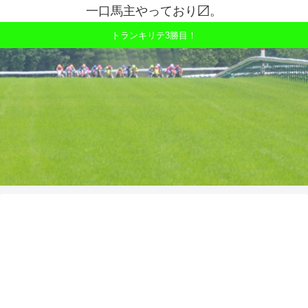
一口馬主やっており〼。
トランキリテ3勝目！