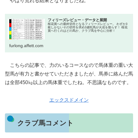
やはり荒れる結果となりましたね。
フィリーズレビュー・データと展開
桜花賞への最終切符となるフィリーズレビュー。 わずか3
枚しかないその切符を求め3歳牝馬が火花を散らす！ 桜花
賞へ行くのはどの馬か、クラブ馬を中心に分析！
furlong.affett.com
こちらの記事で、力のいるコースなので馬体重の重い大
型馬が有力と書かせていただきましたが、馬券に絡んだ馬
は全部450㎏以上の馬体重でしたね。不思議なものです。
エックスドメイン
クラブ馬コメント