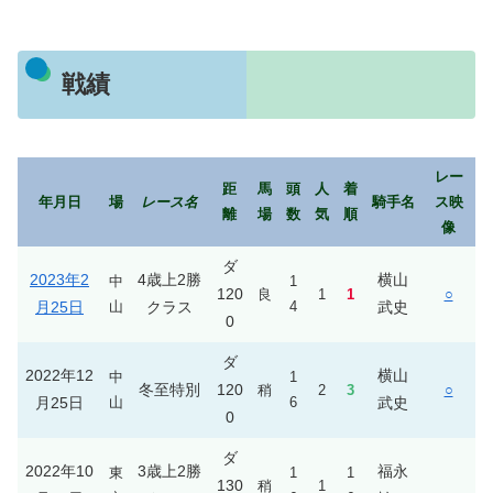
戦績
レー
距
馬
頭
人
着
年月日
場
レース名
騎手名
ス映
離
場
数
気
順
像
ダ
2023年2
4歳
上2勝
横山
中
1
120
良
1
1
○
月25日
山
クラス
4
武史
0
ダ
2022年12
横山
中
1
冬至特別
120
稍
2
3
○
月25日
山
6
武史
0
ダ
2022年10
3歳上2勝
福永
東
1
1
130
稍
1