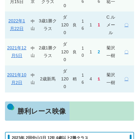
月15日
京
クラス
6
6
祐一
0
ダ
C.ル
2022年1
3歳1勝ク
中
1
120
メー
良
1
1
〇
月22日
山
ラス
6
0
ル
ダ
2021年12
2歳1勝ク
菊沢
中
1
120
良
1
2
〇
月5日
山
ラス
0
一樹
0
ダ
2021年10
菊沢
中
1
2歳新馬
120
稍
4
１
〇
月2日
山
6
一樹
0
勝利レース映像
2023年 2回中山1日 12R 4歳以上2勝クラス