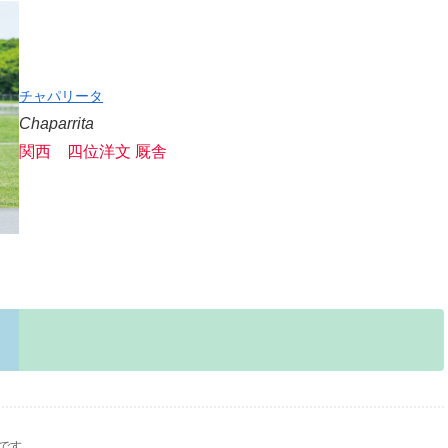
チャパリータ
Chaparrita
関西 四位洋文 厩舎
です