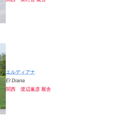
エルディアナ
El Diana
関西 渡辺薫彦 厩舎