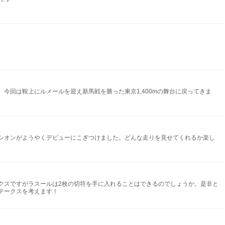
今回は鞍上にルメールを迎え新馬戦を勝った東京1,400mの舞台に戻ってきま
シオンがようやくデビューにこぎつけました。どんな走りを見せてくれるか楽し
）
クスですがラスールは2枚の切符を手に入れることはできるのでしょうか。是非と
テークスを考えます！