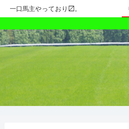
一口馬主やっており〼。