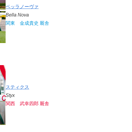
ベッラノーヴァ
Bella Nova
関東 金成貴史 厩舎
スティクス
Styx
関西 武幸四郎 厩舎