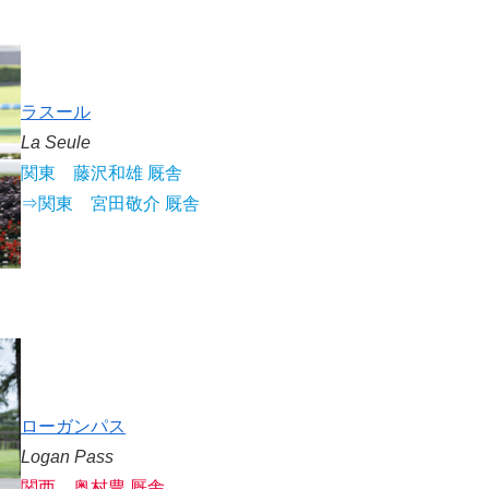
ラスール
La Seule
関東 藤沢和雄 厩舎
⇒
関東
宮田敬介 厩舎
ローガンパス
Logan Pass
関西 奥村豊 厩舎