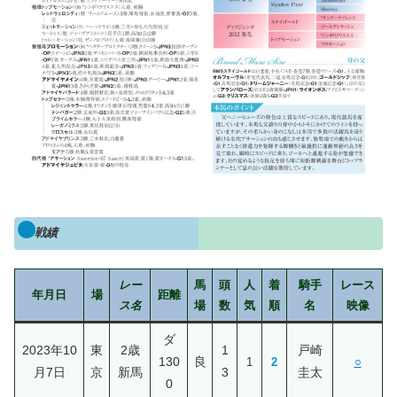
戦績
レー
馬
頭
人
着
騎手
レース
年月日
場
距離
ス名
場
数
気
順
名
映像
ダ
2023年10
東
2歳
1
戸崎
130
良
1
2
○
月7日
京
新馬
3
圭太
0