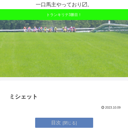
一口馬主やっており〼。
トランキリテ3勝目！
ミシェット
2023.10.09
目次