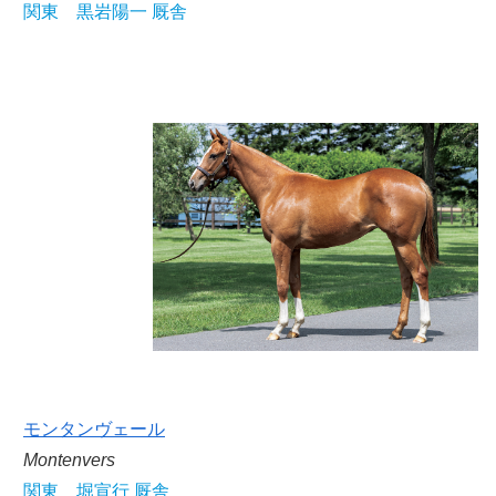
関東 黒岩陽一 厩舎
モンタンヴェール
Montenvers
関東 堀宣行 厩舎