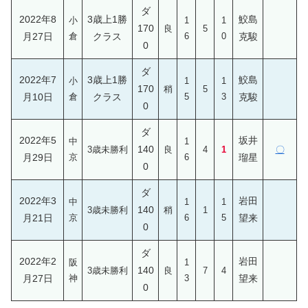
ダ
2022年8
3歳上1勝
鮫島
小
1
1
170
良
5
月27日
倉
クラス
6
0
克駿
0
ダ
2022年7
3歳上1勝
鮫島
小
1
1
170
稍
5
月10日
倉
クラス
5
3
克駿
0
ダ
2022年5
坂井
中
1
140
3歳未勝利
良
4
1
〇
月29日
京
6
瑠星
0
ダ
2022年3
岩田
中
1
1
140
3歳未勝利
稍
1
月21日
京
6
5
望来
0
ダ
2022年2
岩田
阪
1
140
3歳未勝利
良
7
4
月27日
神
3
望来
0