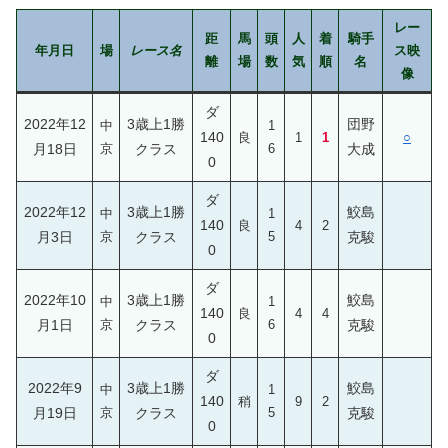
レー
距
馬
頭
人
着
騎手
年月日
場
レース名
ス映
離
場
数
気
順
名
像
ダ
2022年12
3歳上1勝
団野
中
1
140
良
1
1
○
月18日
京
クラス
6
大成
0
ダ
2022年12
3歳上1勝
鮫島
中
1
140
良
4
2
月3日
京
クラス
5
克駿
0
ダ
2022年10
3歳上1勝
鮫島
中
1
140
良
4
4
月1日
京
クラス
6
克駿
0
ダ
2022年9
3歳上1勝
鮫島
中
1
140
稍
9
2
月19日
京
クラス
5
克駿
0