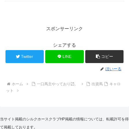
スポンサーリンク
シェアする
Twitter
LINE
コピー
ほいーる
ホーム
一口馬主やっており〼。
出資馬
キャロ
ット
当サイト掲載のシルクホースクラブHP掲載の情報については、転載許可を得
て掲載しております。