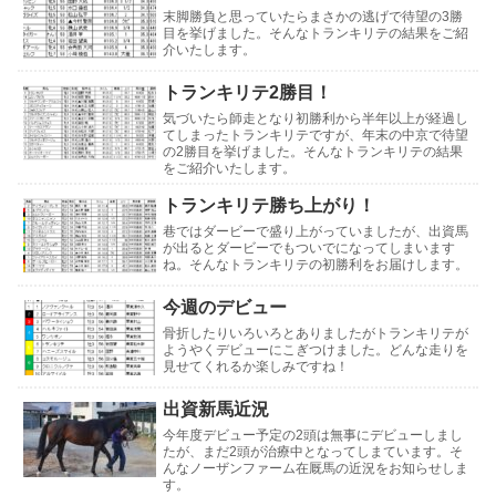
末脚勝負と思っていたらまさかの逃げで待望の3勝
目を挙げました。そんなトランキリテの結果をご紹
介いたします。
トランキリテ2勝目！
気づいたら師走となり初勝利から半年以上が経過し
てしまったトランキリテですが、年末の中京で待望
の2勝目を挙げました。そんなトランキリテの結果
をご紹介いたします。
トランキリテ勝ち上がり！
巷ではダービーで盛り上がっていましたが、出資馬
が出るとダービーでもついでになってしまいます
ね。そんなトランキリテの初勝利をお届けします。
今週のデビュー
骨折したりいろいろとありましたがトランキリテが
ようやくデビューにこぎつけました。どんな走りを
見せてくれるか楽しみですね！
出資新馬近況
今年度デビュー予定の2頭は無事にデビューしまし
たが、まだ2頭が治療中となってしまています。そ
んなノーザンファーム在厩馬の近況をお知らせしま
す。