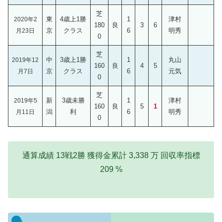
芝
東
4歳上1勝
1
津村
2020年2
180
良
3
6
京
クラス
6
明秀
月23日
0
芝
中
3歳上1勝
1
丸山
2019年12
160
良
4
5
京
クラス
6
元気
月7日
0
芝
新
3歳未勝
1
津村
2019年5
160
良
5
1
潟
利
6
明秀
月11日
0
通算成績 13戦2勝 獲得金累計 3,338 万 回収率指標
209 %