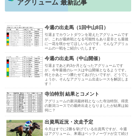
アグリューム 最新記事
今週の出走馬（1回中山8日）
引退までカウントダウンを迎えたアグリュームです
が、これが最終戦となる可能性もあり是非とも最後
に一花を咲かせてほしいものです。そんなアグリュ
ームの一戦をご紹介いたします。
今週の出走馬（中山開催）
引退まであと約3か月となったアグリュームです
が、今年最後のレースは中山開催となるようです。
何とかあと一つ勝たせてあげたいですが、どうでし
ょうか。そんなアグリューム出走レースを解説しま
す！
寺泊特別 結果とコメント
アグリュームの新潟最終戦となった寺泊特別、得意
の新潟コースでの最終出走となりましたが結果は如
何に？
出資馬近況・次走予定
今月はすでに2勝を挙げている出資馬ですが、今週
はアグリューム、来週はベッラノーヴァが立て続け