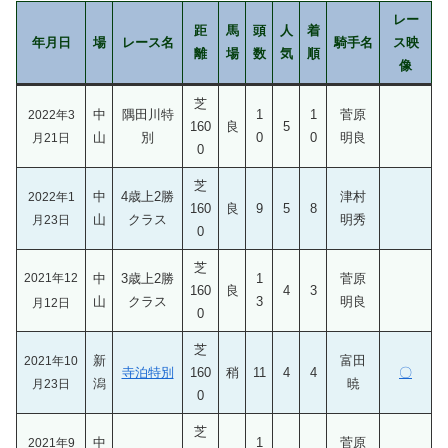
レー
距
馬
頭
人
着
年月日
場
レース名
騎手名
ス映
離
場
数
気
順
像
芝
中
隅田川特
1
1
菅原
2022年3
160
良
5
山
別
0
0
明良
月21日
0
芝
中
4歳上2勝
津村
2022年1
160
良
9
5
8
山
クラス
明秀
月23日
0
芝
2021年12
中
3歳上2勝
1
菅原
160
良
4
3
山
クラス
3
明良
月12日
0
芝
新
富田
2021年10
寺泊特別
160
稍
11
4
4
〇
潟
暁
月23日
0
芝
中
1
菅原
2021年9