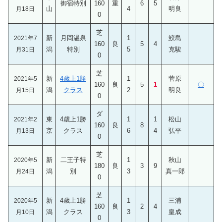
御宿特別
160
重
6
5
山
4
明良
月18日
0
芝
新
月岡温泉
1
鮫島
2021年7
160
良
5
4
潟
特別
5
克駿
月31日
0
芝
新
4歳上1勝
1
菅原
2021年5
160
良
5
1
〇
潟
クラス
2
明良
月15日
0
ダ
東
4歳上1勝
1
1
松山
2021年2
160
良
8
京
クラス
6
4
弘平
月13日
0
芝
新
二王子特
1
秋山
2020年5
180
良
3
9
潟
別
3
真一郎
月24日
0
芝
新
4歳上1勝
1
三浦
2020年5
160
良
2
4
潟
クラス
3
皇成
月10日
0