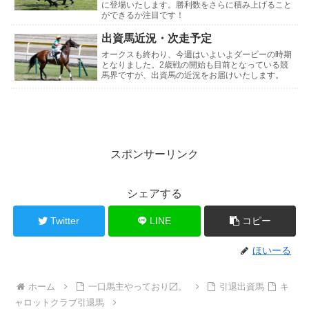
に登場いたします。勝利数をさらに積み上げること
ができるか注目です！
出資馬近況・次走予定
オークスも終わり、今週はいよいよダービーの時期
となりました。2歳戦の開始も目前となっている競
馬界ですが、出資馬の近況をお届けいたします。
スポンサーリンク
シェアする
Twitter
LINE
コピー
ほいーる
ホーム
一口馬主やっており〼。
引退出資馬
キ
ャロットクラブ引退馬