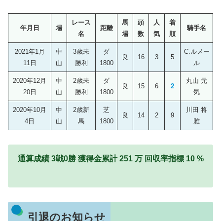
レース
馬
頭
人
着
年月日
場
距離
騎手名
名
場
数
気
順
2021年1月
中
3歳未
ダ
C.ルメー
良
16
3
5
11日
山
勝利
1800
ル
2020年12月
中
2歳未
ダ
丸山 元
良
15
6
2
20日
山
勝利
1800
気
2020年10月
中
2歳新
芝
川田 将
良
14
2
9
4日
山
馬
1800
雅
通算成績 3戦0勝 獲得金累計 251 万 回収率指標 10 %
引退のお知らせ