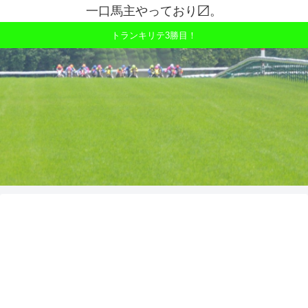
一口馬主やっており〼。
トランキリテ3勝目！