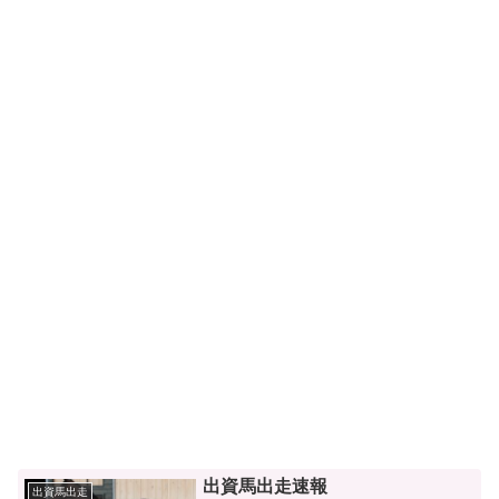
出資馬出走速報
出資馬出走