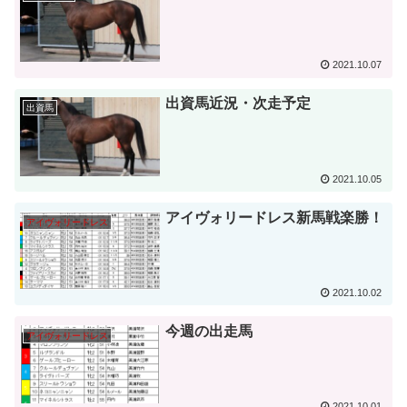
2021.10.07
出資馬近況・次走予定
出資馬
2021.10.05
アイヴォリードレス新馬戦楽勝！
アイヴォリードレス
2021.10.02
今週の出走馬
アイヴォリードレス
2021.10.01