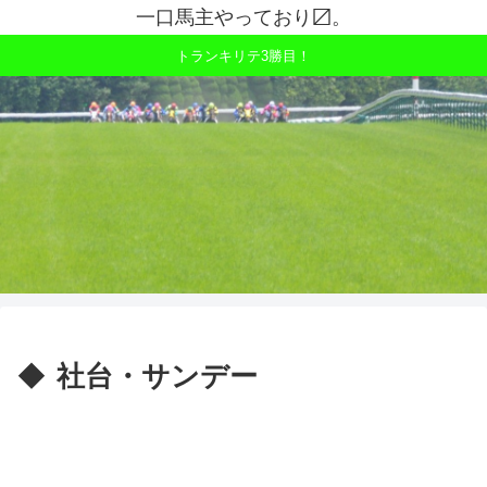
一口馬主やっており〼。
トランキリテ3勝目！
社台・サンデー