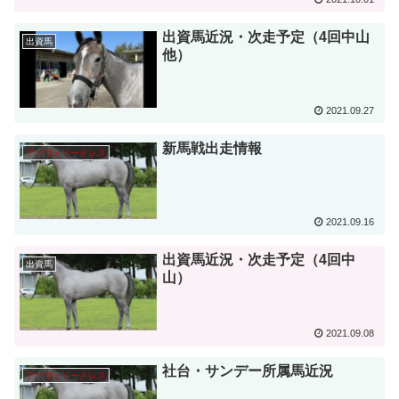
出資馬近況・次走予定（4回中山
出資馬
他）
2021.09.27
新馬戦出走情報
アイヴォリードレス
2021.09.16
出資馬近況・次走予定（4回中
出資馬
山）
2021.09.08
社台・サンデー所属馬近況
アイヴォリードレス