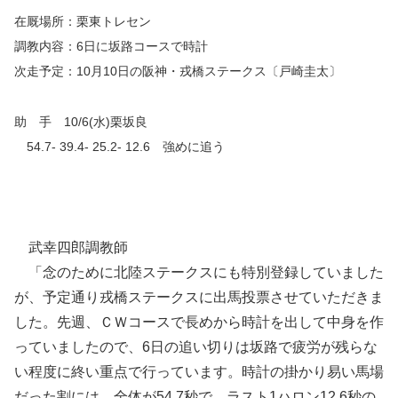
在厩場所：栗東トレセン
調教内容：6日に坂路コースで時計
次走予定：10月10日の阪神・戎橋ステークス〔戸崎圭太〕
助 手 10/6(水)栗坂良
54.7- 39.4- 25.2- 12.6 強めに追う
武幸四郎調教師
「念のために北陸ステークスにも特別登録していました
が、予定通り戎橋ステークスに出馬投票させていただきま
した。先週、ＣＷコースで長めから時計を出して中身を作
っていましたので、6日の追い切りは坂路で疲労が残らな
い程度に終い重点で行っています。時計の掛かり易い馬場
だった割には、全体が54.7秒で、ラスト1ハロン12.6秒の