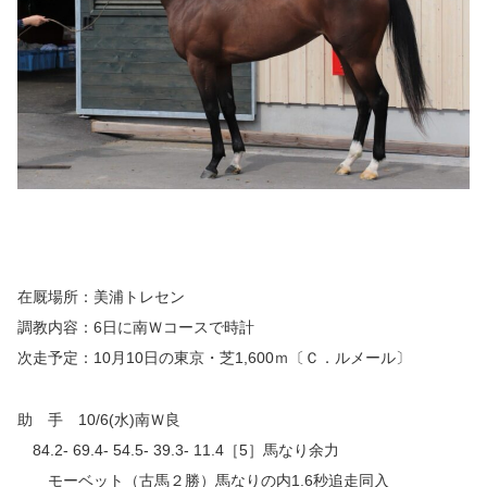
在厩場所：美浦トレセン
調教内容：6日に南Ｗコースで時計
次走予定：10月10日の東京・芝1,600ｍ〔Ｃ．ルメール〕
助 手 10/6(水)南Ｗ良
84.2- 69.4- 54.5- 39.3- 11.4［5］馬なり余力
モーベット（古馬２勝）馬なりの内1.6秒追走同入