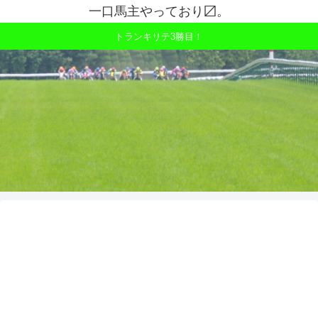
一口馬主やっており〼。
トランキリテ3勝目！