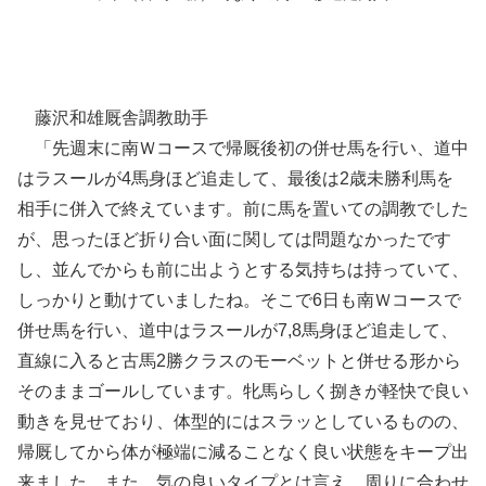
藤沢和雄厩舎調教助手
「先週末に南Ｗコースで帰厩後初の併せ馬を行い、道中
はラスールが4馬身ほど追走して、最後は2歳未勝利馬を
相手に併入で終えています。前に馬を置いての調教でした
が、思ったほど折り合い面に関しては問題なかったです
し、並んでからも前に出ようとする気持ちは持っていて、
しっかりと動けていましたね。そこで6日も南Ｗコースで
併せ馬を行い、道中はラスールが7,8馬身ほど追走して、
直線に入ると古馬2勝クラスのモーベットと併せる形から
そのままゴールしています。牝馬らしく捌きが軽快で良い
動きを見せており、体型的にはスラッとしているものの、
帰厩してから体が極端に減ることなく良い状態をキープ出
来ました。また、気の良いタイプとは言え、周りに合わせ