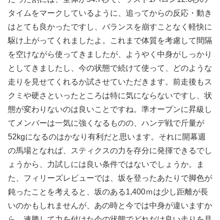
タイムをマークしているように、追ってからの反応・動き
はとても良かったですし、バランスを崩すことなく軽快に
駆け上がってくれましたよ。これまで体質を考慮して間隔
を空けながら使ってきましたが、ようやく中身がしっかり
としてきましたし、今の状態で続けて使って、どのような
走りを見せてくれるか試させていただきます。前走後もス
クミや硬さといったところは特に気にならないですし、状
態が変わりないのは良いことですね。準オープンに昇級し
てメンバーは一気に強くなるものの、ハンデ戦で斤量が
52kgになるのはかなり有利だと思います。それに開幕週
の馬場となれば、スティクスの力を存分に発揮できるでし
ょうから、力試しには良い条件ではないでしょうか。ま
た、フィリーズレビューでは、坂を登ったあたりで脚色が
鈍ったことを考えると、坂のある1,400ｍは少し距離が長
いのかもしれませんが、あの時と今では中身が違いますか
ら、連勝して力を付けた今の状態でどれだけ良い走りを見