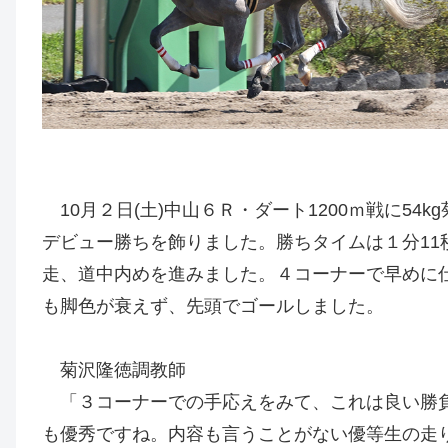
10月２日(土)中山６Ｒ・ダート1200ｍ戦に5
デビュー勝ちを飾りました。勝ちタイムは１分11秒
走、道中内めを進みました。４コーナーで早めに
も脚色が衰えず、先頭でゴールしました。
菊沢隆徳調教師
「３コーナーでの手応えをみて、これは良い勝負
も優秀ですね。内容も言うことがない優等生の走