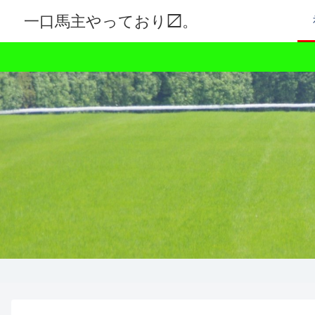
一口馬主やっており〼。