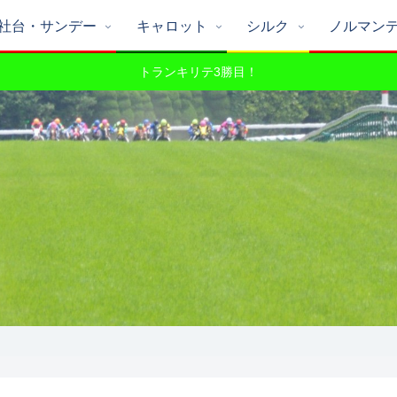
社台・サンデー
キャロット
シルク
ノルマン
トランキリテ3勝目！