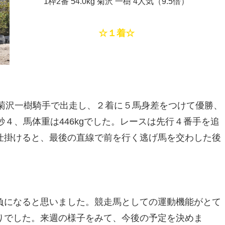
1枠2番 54.0kg 菊沢 一樹 4人気（9.5倍）
☆１着☆
4kg菊沢一樹騎手で出走し、２着に５馬身差をつけて優勝、
４、馬体重は446kgでした。レースは先行４番手を追
仕掛けると、最後の直線で前を行く逃げ馬を交わした後
になると思いました。競走馬としての運動機能がとて
りでした。来週の様子をみて、今後の予定を決めま