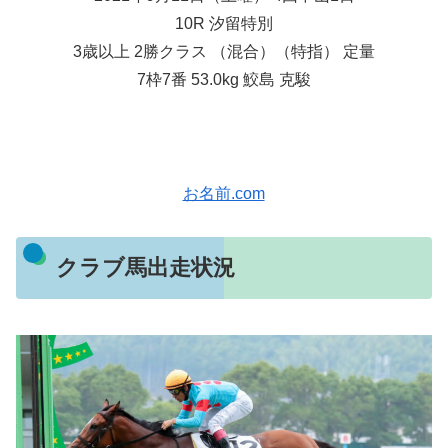
10R 汐留特別
3歳以上 2勝クラス （混合）（特指） 定量
7枠7番 53.0kg 鮫島 克駿
お名前.com
クラブ馬出走状況