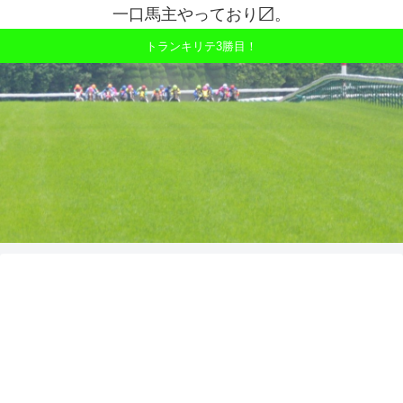
一口馬主やっており〼。
トランキリテ3勝目！