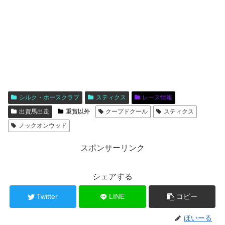
シルク・ホースクラブ
スティクス
レース情報
出資馬出走
重賞以外
クープドクール
スティクス
ノックオンウッド
スポンサーリンク
シェアする
Twitter
LINE
コピー
ほいーる