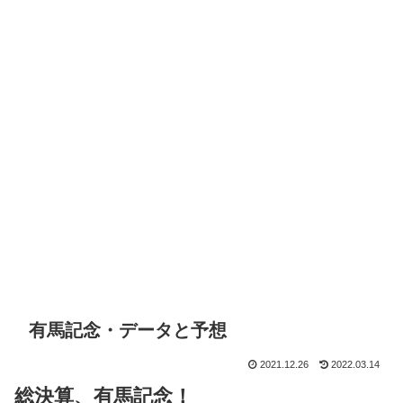
有馬記念・データと予想
2021.12.26
2022.03.14
総決算、有馬記念！