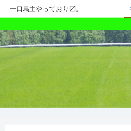
一口馬主やっており〼。