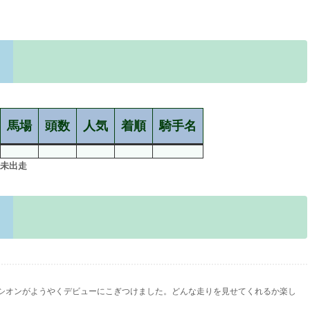
馬場
頭数
人気
着順
騎手名
未出走
シオンがようやくデビューにこぎつけました。どんな走りを見せてくれるか楽し