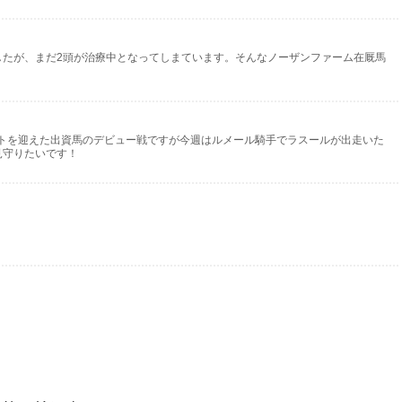
したが、まだ2頭が治療中となってしまています。そんなノーザンファーム在厩馬
トを迎えた出資馬のデビュー戦ですが今週はルメール騎手でラスールが出走いた
見守りたいです！