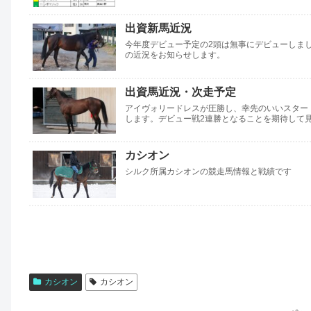
出資新馬近況
今年度デビュー予定の2頭は無事にデビューしま
の近況をお知らせします。
出資馬近況・次走予定
アイヴォリードレスが圧勝し、幸先のいいスター
します。デビュー戦2連勝となることを期待して
カシオン
シルク所属カシオンの競走馬情報と戦績です
カシオン
カシオン