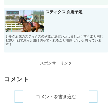
スティクス 次走予定
スティクス
シルク所属のスティクスの次走が決定いたしました！前々走と同じ
1,200ｍ戦で悠々と逃げ切ってくれること期待したいと思っていま
す！
スポンサーリンク
コメント
コメントを書き込む