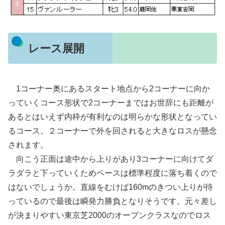
レース展開
1コーナー奥にあるスタート地点から2コーナーに向か
っていくコース形状で2コーナーまではお世辞にも距離が
あるとはいえず内枠が有利なのは明らかな形状となってい
るコース。２コーナーで外を回されると大きなロスが懸念
されます。
向こう正面は途中から上りがあり3コーナーに向けてダ
ラダラと下っていくためペースは標準程度に落ち着くので
はないでしょうか。直線をむけば160mのきつい上りが待
っているので最後は瞬発力勝負となりそうです。元々差し
が決まりやすい東京芝2000のオープンクラスなのでロス