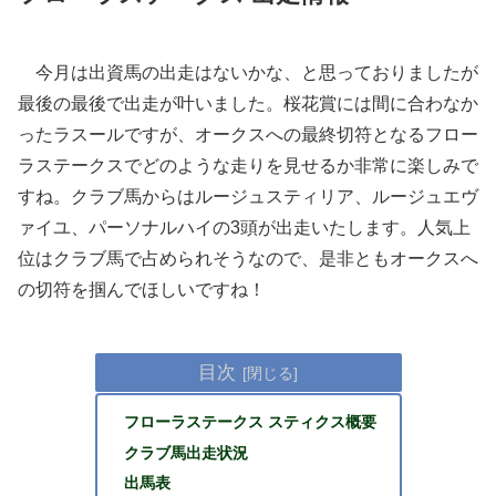
今月は出資馬の出走はないかな、と思っておりましたが
最後の最後で出走が叶いました。桜花賞には間に合わなか
ったラスールですが、オークスへの最終切符となるフロー
ラステークスでどのような走りを見せるか非常に楽しみで
すね。クラブ馬からはルージュスティリア、ルージュエヴ
ァイユ、パーソナルハイの3頭が出走いたします。人気上
位はクラブ馬で占められそうなので、是非ともオークスへ
の切符を掴んでほしいですね！
目次
フローラステークス スティクス概要
クラブ馬出走状況
出馬表