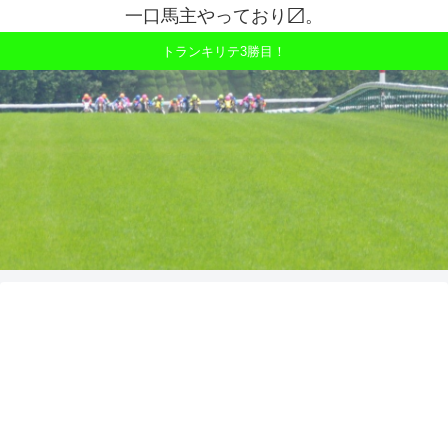
一口馬主やっており〼。
トランキリテ3勝目！